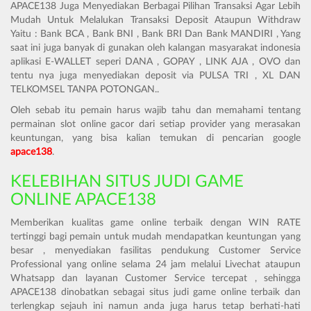
APACE138 Juga Menyediakan Berbagai Pilihan Transaksi Agar Lebih
Mudah Untuk Melalukan Transaksi Deposit Ataupun Withdraw
Yaitu : Bank BCA , Bank BNI , Bank BRI Dan Bank MANDIRI , Yang
saat ini juga banyak di gunakan oleh kalangan masyarakat indonesia
aplikasi E-WALLET seperi DANA , GOPAY , LINK AJA , OVO dan
tentu nya juga menyediakan deposit via PULSA TRI , XL DAN
TELKOMSEL TANPA POTONGAN..
Oleh sebab itu pemain harus wajib tahu dan memahami tentang
permainan slot online gacor dari setiap provider yang merasakan
keuntungan, yang bisa kalian temukan di pencarian google
apace138
.
KELEBIHAN SITUS JUDI GAME
ONLINE APACE138
Memberikan kualitas game online terbaik dengan WIN RATE
tertinggi bagi pemain untuk mudah mendapatkan keuntungan yang
besar , menyediakan fasilitas pendukung Customer Service
Professional yang online selama 24 jam melalui Livechat ataupun
Whatsapp dan layanan Customer Service tercepat , sehingga
APACE138 dinobatkan sebagai situs judi game online terbaik dan
terlengkap sejauh ini namun anda juga harus tetap berhati-hati