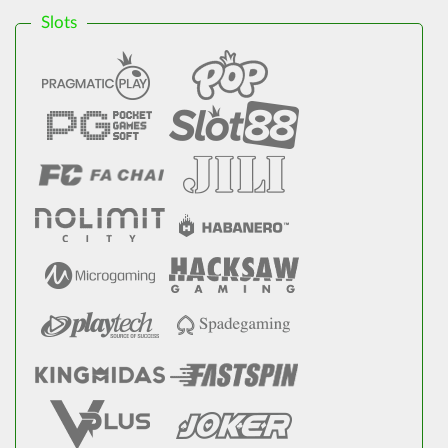
Slots