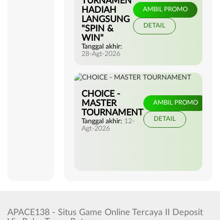
TURNAMEN
HADIAH
AMBIL PROMO
LANGSUNG
DETAIL
"SPIN &
WIN"
Tanggal akhir:
28-Agt-2026
CHOICE -
MASTER
AMBIL PROMO
TOURNAMENT
DETAIL
Tanggal akhir:
12-
Agt-2026
APACE138 - Situs Game Online Tercaya II Deposit