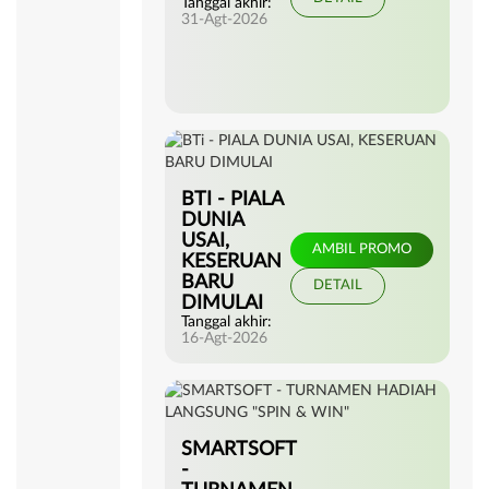
Tanggal akhir:
31-Agt-2026
BTI - PIALA
DUNIA
USAI,
AMBIL PROMO
KESERUAN
BARU
DETAIL
DIMULAI
Tanggal akhir:
16-Agt-2026
SMARTSOFT
-