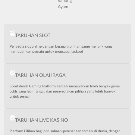
Sabung
Ayam
TARUHAN SLOT
Penyedia slot online dengan beragam pilihan game menarik yang
memudahkan pemain untuk mencapai jackpot
TARUHAN OLAHRAGA
Sportsbook Gaming Platform Terbaik menawarkan lebih banyak game,
odds yang lebih tinggi, dan menyediakan pilihan yang lebih banyak
untuk pemain.
TARUHAN LIVE KASINO
Platform Pilihan bagi perusahaan-perusahaan terbaik di dunia, dengan