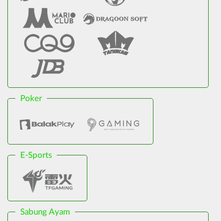
Poker
E-Sports
Sabung Ayam