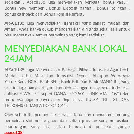
sediakan , Apace138 juga menyediakan berbagai bonus yaitu :
Bonus new member , Bonus Deposit harian , Bonus Rolingan ,
bonus cashback dan Bonus komisi Refferal.
APACE138 juga menyediakan Transaksi yang sangat mudah dan
Aman , Anda hanya cukup mendaftarkan diri anda sekali saja untuk
bisa memainkan semua permainan yang kami sediakan.
MENYEDIAKAN BANK LOKAL
24JAM
APACE138 Juga Menyediakan Berbagai Pilihan Transaksi Agar Lebih
Mudah Untuk Melalukan Transaksi Deposit Ataupun Withdraw
Yaitu : Bank BCA , Bank BNI , Bank BRI Dan Bank MANDIRI , Yang
saat ini juga banyak di gunakan oleh kalangan masyarakat indonesia
aplikasi E-WALLET seperi DANA , GOPAY , LINK AJA , OVO dan
tentu nya juga menyediakan deposit via PULSA TRI , XL DAN
TELKOMSEL TANPA POTONGAN..
Oleh sebab itu pemain harus wajib tahu dan memahami tentang
permainan slot online gacor dari setiap provider yang merasakan
keuntungan, yang bisa kalian temukan di pencarian google
apace138
.