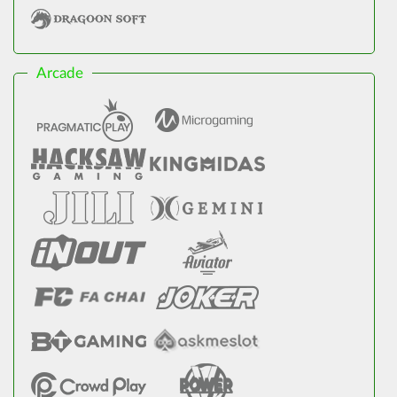
Arcade