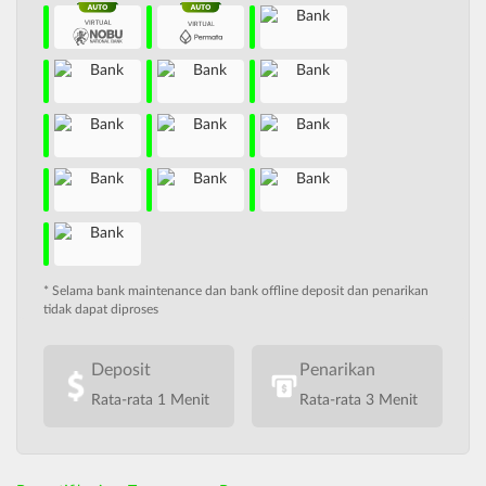
* Selama bank maintenance dan bank offline deposit dan penarikan
tidak dapat diproses
Deposit
Penarikan
Rata-rata 1 Menit
Rata-rata 3 Menit