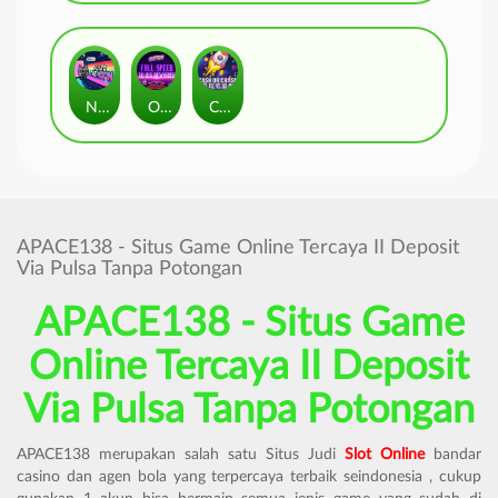
Nyan Cat
Out Run
Cash Or Crash
APACE138 - Situs Game Online Tercaya II Deposit
Via Pulsa Tanpa Potongan
APACE138 - Situs Game
Online Tercaya II Deposit
Via Pulsa Tanpa Potongan
APACE138 merupakan salah satu Situs Judi
Slot Online
bandar
casino dan agen bola yang terpercaya terbaik seindonesia , cukup