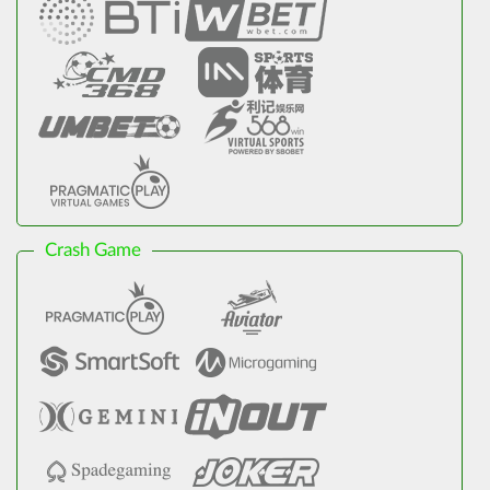
Crash Game