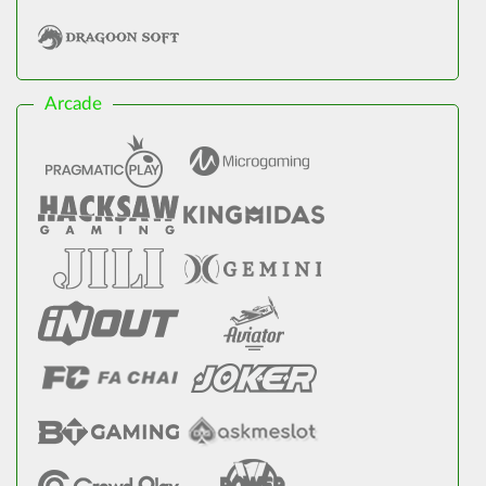
Arcade