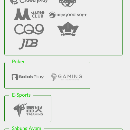
Poker
E-Sports
Sabung Ayam