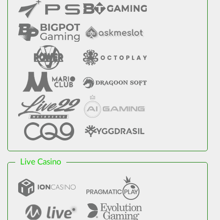
Live Casino