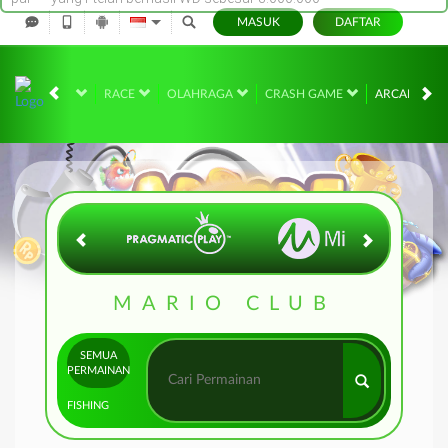
MASUK
DAFTAR
LIVE CASINO
RACE
OLAHRAGA
CRASH GAME
ARCADE
MARIO CLUB
SEMUA
PERMAINAN
FISHING