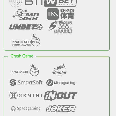
Crash Game