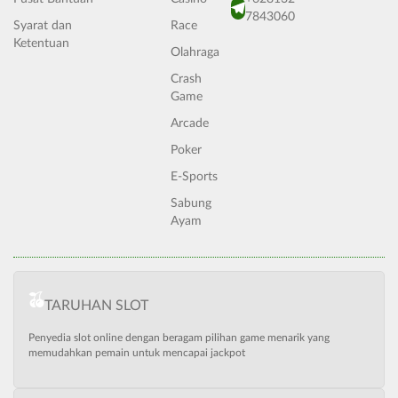
7843060
Syarat dan
Race
Ketentuan
Olahraga
Crash
Game
Arcade
Poker
E-Sports
Sabung
Ayam
TARUHAN SLOT
Penyedia slot online dengan beragam pilihan game menarik yang
memudahkan pemain untuk mencapai jackpot