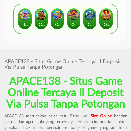
RED PACKET FISHING
OCEAN KING 2
OCEAN PROJECT
OCEAN KING 3
GALAXY WAR
OCEAN KING 4
APACE138 - Situs Game Online Tercaya II Deposit
Via Pulsa Tanpa Potongan
APACE138 - Situs Game
Online Tercaya II Deposit
Via Pulsa Tanpa Potongan
APACE138 merupakan salah satu Situs Judi
Slot Online
bandar
casino dan agen bola yang terpercaya terbaik seindonesia , cukup
gunakan 1 akun bisa bermain semua jenis game yang sudah di