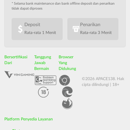
* Selama bank maintenance dan bank offline deposit dan penarikan
tidak dapat diproses
Deposit
Penarikan
Rata-rata 1 Menit
Rata-rata 3 Menit
Bersertifikasi
Tanggung
Browser
Dari
Jawab
Yang
Bermain
Didukung
©2026 APACE138. Hak
cipta dilindungi | 18+
Platform Penyedia Layanan