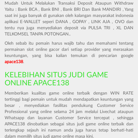
Mudah Untuk Melalukan Transaksi Deposit Ataupun Withdraw
Yaitu : Bank BCA , Bank BNI , Bank BRI Dan Bank MANDIRI , Yang
saat ini juga banyak di gunakan oleh kalangan masyarakat indonesia
aplikasi E-WALLET seperi DANA , GOPAY , LINK AJA , OVO dan
tentu nya juga menyediakan deposit via PULSA TRI , XL DAN
TELKOMSEL TANPA POTONGAN..
Oleh sebab itu pemain harus wajib tahu dan memahami tentang
permainan slot online gacor dari setiap provider yang merasakan
keuntungan, yang bisa kalian temukan di pencarian google
apace138
.
KELEBIHAN SITUS JUDI GAME
ONLINE APACE138
Memberikan kualitas game online terbaik dengan WIN RATE
tertinggi bagi pemain untuk mudah mendapatkan keuntungan yang
besar , menyediakan fasilitas pendukung Customer Service
Professional yang online selama 24 jam melalui Livechat ataupun
Whatsapp dan layanan Customer Service tercepat , sehingga
APACE138 dinobatkan sebagai situs judi game online terbaik dan
terlengkap sejauh ini namun anda juga harus tetap berhati-hati
dalam memilih situs judi game online masa kini.