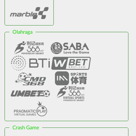
Olahraga
Crash Game