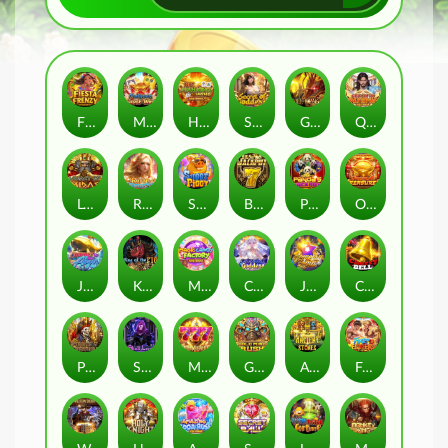
Fiesta Frenzy
Mahjong Super Wins
Hit Mahjong Wins
Secret of Goddess
Gold Dragon
Quests of Olympus
Legacy of Midas
Royal Princess
Shoot Piggy
Big Sevens Jackpot
Panda’s Jackpot
Oriental Treasures
Journey to the Abyss
King of Pig
Magic Candy Factory
Celestial Goddess
Jewely Spin
Cherry Bell
Pirate's Treasure
Skull Lord
Mega Sevens
Gold Mine Rush
Ancient Stones
Fury Fighters