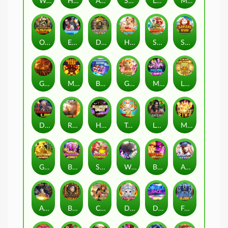
Western Sherrif
Holy Knight
Amazing Soda Rush
Secret Ball
Little Witch's Fortune
Monkey King
Olympus Legend
Elizabeth Lab
Detective’s Dream
Hottie’s Vacation
Santa in the Summer
Safari Run
Gold of the King
Magic Fire
BigBang Spin
Golden Kitty
Mega Cave
Lucky Goldbar
Dr.Franken’s Lab
Rhino King
Halloween Ghost
Toy of Legend
Legend of Tarzan
Miracle Ring
Golden Panda
Bonanza Coins
Sugar Crush!
Wolf Begins
Buffalo Begins
Aero Adventure
Astro Luck
Book of Pharaoh
Cleo’s Fortune
Diamond Mask
Double Race
Frozen Blade