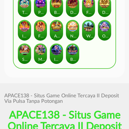
The Great Sorcery
Panthera Pardus
Buffalo Blaze
Dragon Treasure
Fortune Realm
Dragon Wish
Into the Fay: Ashley
Fiery Lady
Aztec Legacy
Neko Treasure
Wonders of Zeus
Oni Cosmic Atlas
Santa's Payday
Meta Space
Illuvium Master
Block Buster
APACE138 - Situs Game Online Tercaya II Deposit
Via Pulsa Tanpa Potongan
APACE138 - Situs Game
Online Tercaya II Deposit