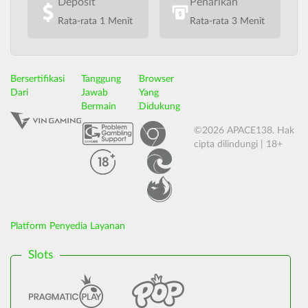
Deposit
Penarikan
Rata-rata 1 Menit
Rata-rata 3 Menit
Bersertifikasi
Tanggung
Browser
Dari
Jawab
Yang
Bermain
Didukung
©2026 APACE138. Hak
cipta dilindungi | 18+
Platform Penyedia Layanan
Slots