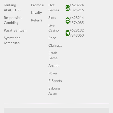
Tentang
Promosi
Hot
+628774
APACE138
Games
1325216
Loyalty
Responsible
Slots
+628214
Referral
Gambling
1576085
Live
Pusat Bantuan
Casino
+628132
7843060
Syarat dan
Race
Ketentuan
Olahraga
Crash
Game
Arcade
Poker
E-Sports
Sabung
Ayam