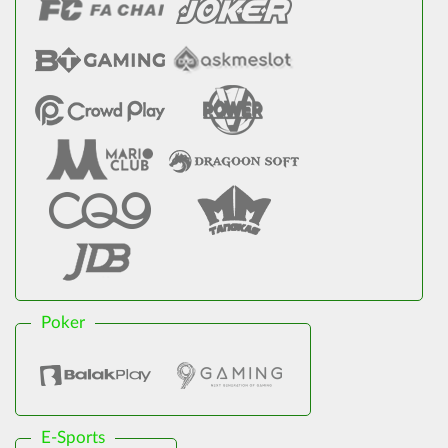
Poker
E-Sports