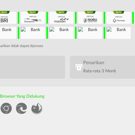
arikan tidak dapat diproses
Penarikan
Rata-rata 3 Menit
Browser Yang Didukung