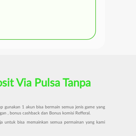
sit Via Pulsa Tanpa
kup gunakan 1 akun bisa bermain semua jenis game yang
gan , bonus cashback dan Bonus komisi Refferal.
aja untuk bisa memainkan semua permainan yang kami