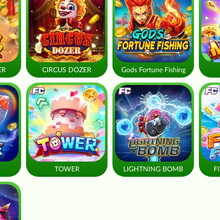
ER
CIRCUS DOZER
Gods Fortune Fishing
TOWER
LIGHTNING BOMB
F