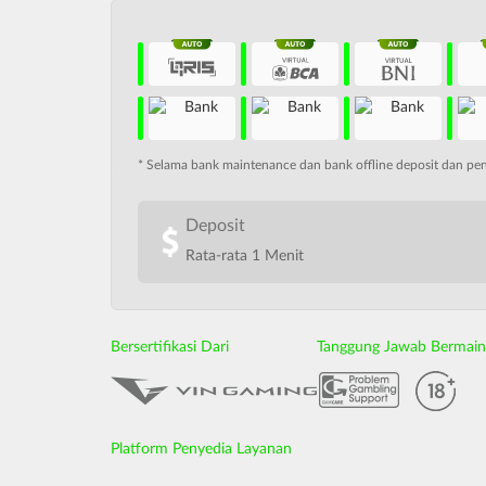
* Selama bank maintenance dan bank offline deposit dan pen
Deposit
Rata-rata 1 Menit
Bersertifikasi Dari
Tanggung Jawab Bermain
Platform Penyedia Layanan