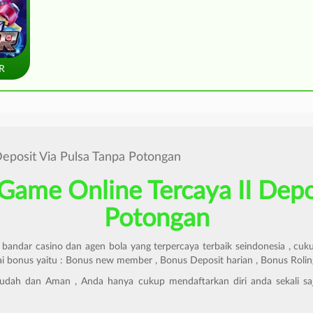
R
eposit Via Pulsa Tanpa Potongan
ame Online Tercaya II Depo
Potongan
e
bandar casino dan agen bola yang terpercaya terbaik seindonesia , cu
i bonus yaitu : Bonus new member , Bonus Deposit harian , Bonus Rolin
udah dan Aman , Anda hanya cukup mendaftarkan diri anda sekali s