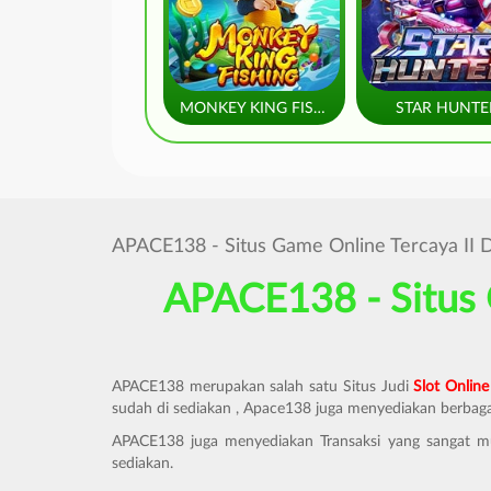
MONKEY KING FISHING
STAR HUNTE
APACE138 - Situs Game Online Tercaya II D
APACE138 - Situs G
APACE138 merupakan salah satu Situs Judi
Slot Onlin
sudah di sediakan , Apace138 juga menyediakan berbaga
APACE138 juga menyediakan Transaksi yang sangat m
sediakan.