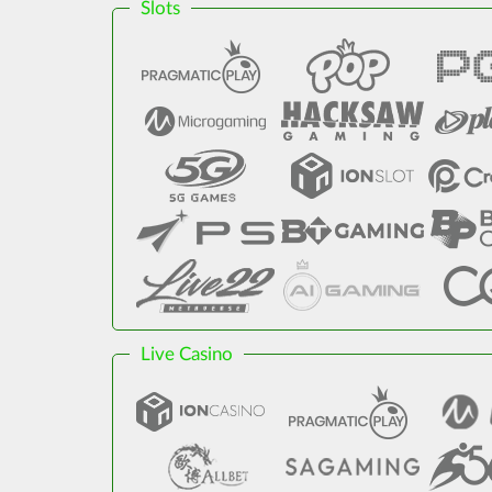
Slots
Live Casino