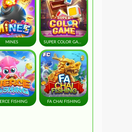
MINES
SUPER COLOR GAME
IERCE FISHING
FA CHAI FISHING