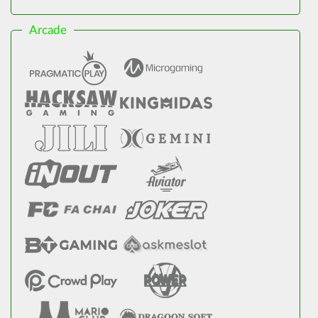
Arcade