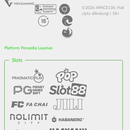
©2026 APACE138. Hak
cipta dilindungi | 18+
Platform Penyedia Layanan
Slots