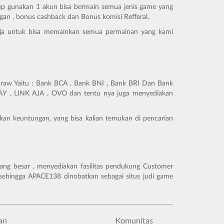
kup gunakan 1 akun bisa bermain semua jenis game yang
gan , bonus cashback dan Bonus komisi Refferal.
aja untuk bisa memainkan semua permainan yang kami
raw Yaitu : Bank BCA , Bank BNI , Bank BRI Dan Bank
PAY , LINK AJA , OVO dan tentu nya juga menyediakan
kan keuntungan, yang bisa kalian temukan di pencarian
ng besar , menyediakan fasilitas pendukung Customer
 sehingga APACE138 dinobatkan sebagai situs judi game
an
Komunitas