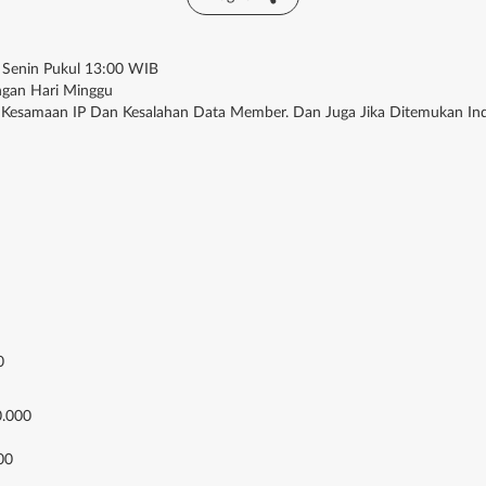
i Senin Pukul 13:00 WIB
ngan Hari Minggu
a Kesamaan IP Dan Kesalahan Data Member. Dan Juga Jika Ditemukan I
0
0.000
00