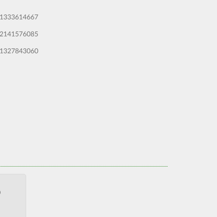
1333614667
2141576085
1327843060
O