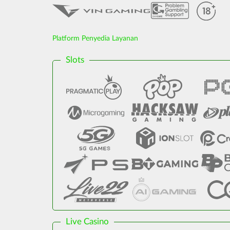
Platform Penyedia Layanan
Slots
Live Casino