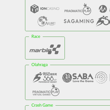
Race
Olahraga
Crash Game