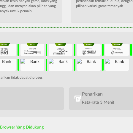
rkan lebih banyak game, odds yang
perusahaan terbaik di dunia, dengan
tinggi, dan menyediakan pilihan yang
pilihan variasi game terbanyak
banyak untuk pemain.
arikan tidak dapat diproses
Penarikan
Rata-rata 3 Menit
Browser Yang Didukung