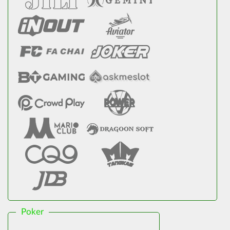
Poker