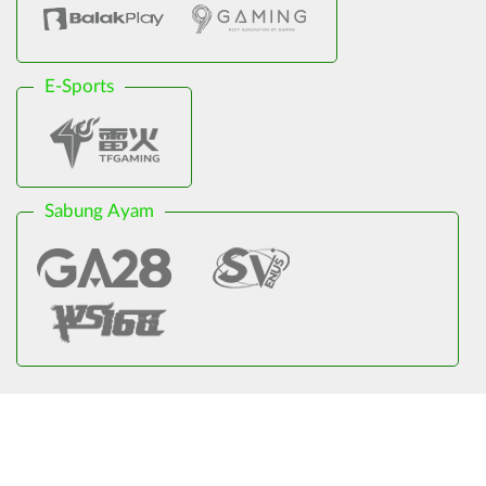
E-Sports
Sabung Ayam