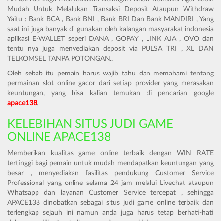
Mudah Untuk Melalukan Transaksi Deposit Ataupun Withdraw
Yaitu : Bank BCA , Bank BNI , Bank BRI Dan Bank MANDIRI , Yang
saat ini juga banyak di gunakan oleh kalangan masyarakat indonesia
aplikasi E-WALLET seperi DANA , GOPAY , LINK AJA , OVO dan
tentu nya juga menyediakan deposit via PULSA TRI , XL DAN
TELKOMSEL TANPA POTONGAN..
Oleh sebab itu pemain harus wajib tahu dan memahami tentang
permainan slot online gacor dari setiap provider yang merasakan
keuntungan, yang bisa kalian temukan di pencarian google
apace138
.
KELEBIHAN SITUS JUDI GAME
ONLINE APACE138
Memberikan kualitas game online terbaik dengan WIN RATE
tertinggi bagi pemain untuk mudah mendapatkan keuntungan yang
besar , menyediakan fasilitas pendukung Customer Service
Professional yang online selama 24 jam melalui Livechat ataupun
Whatsapp dan layanan Customer Service tercepat , sehingga
APACE138 dinobatkan sebagai situs judi game online terbaik dan
terlengkap sejauh ini namun anda juga harus tetap berhati-hati