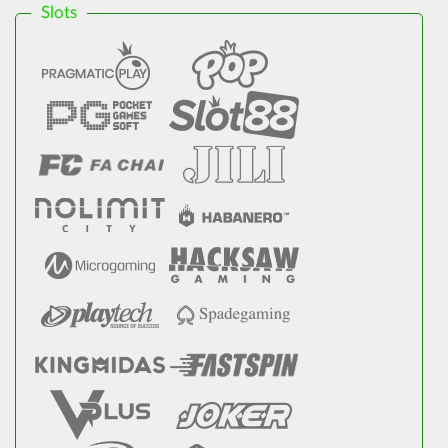
Slots