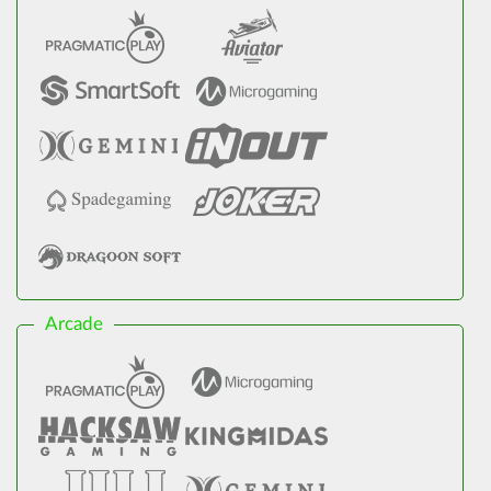
Arcade