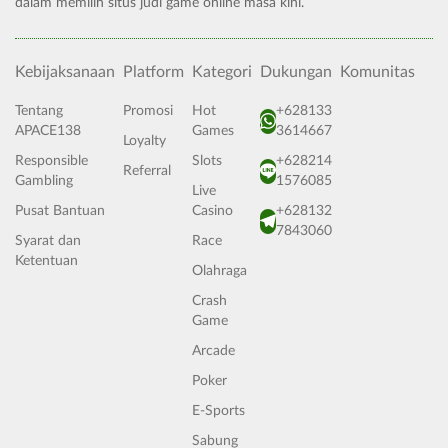
dalam memilih situs judi game online masa kini.
Kebijaksanaan
Platform
Kategori
Dukungan
Komunitas
Tentang
Promosi
Hot
+628133
APACE138
Games
3614667
Loyalty
Responsible
Slots
+628214
Referral
Gambling
1576085
Live
Pusat Bantuan
Casino
+628132
7843060
Syarat dan
Race
Ketentuan
Olahraga
Crash
Game
Arcade
Poker
E-Sports
Sabung