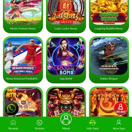
Mystic Fortune Nexus
Lucky Lucky Nexus
Laughing Buddha Nexus
Nexus Knockout Football Rush
Soju Bomb
Raiden Shogun
Beranda
Promosi
Masuk
Hub. Kami
Akun Saya
Daruma Impact
Japanese Mask
Taiko Beats